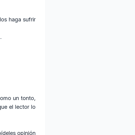
os haga sufrir
.
como un tonto,
e el lector lo
pídeles opinión