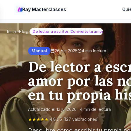
Ray Masterclasses
Qui
Inicio
›
Blog
›
De lector a escritor: Convierte tu amor por las novela
Manual
26 dic 2025
4
min lectura
De lector a esc
amor por las n
en tu propia hi
Actualizado el
12 jul 2026
·
4
min de lectura
★★★★★
4.8 / 5 (127 valoraciones)
Descubre cómo escribir tu propia nov