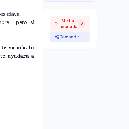
es clave.
Me ha
pre", pero sí
0
inspirado
Compartir
 te va más lo
te ayudará a