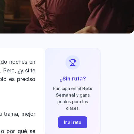
sado noches en
 Pero, ¿y si te
¿Sin ruta?
olo es preciso
Participa en el
Reto
Semanal
y gana
puntos para tus
clases.
u trama, mejor
Ir al reto
a o por qué se