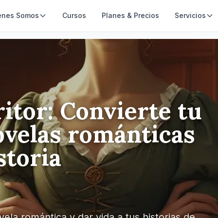
énes Somos
Cursos
Planes & Precios
Servicios
s románticas en tu propia historia
ritor: Convierte tu
ovelas románticas
storia
ela romántica y dar vida a tus historias de