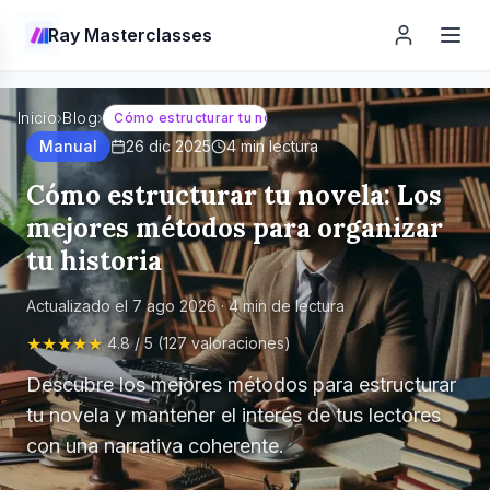
Ray Masterclasses
Inicio
›
Blog
›
Cómo estructurar tu novela: Los mejores métodos para 
Manual
26 dic 2025
4
min lectura
Cómo estructurar tu novela: Los
mejores métodos para organizar
tu historia
Actualizado el
7 ago 2026
·
4
min de lectura
★★★★★
4.8 / 5 (127 valoraciones)
Descubre los mejores métodos para estructurar
tu novela y mantener el interés de tus lectores
con una narrativa coherente.