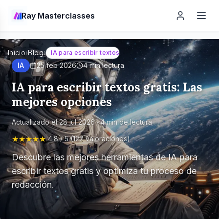
Ray Masterclasses
Inicio
›
Blog
›
IA para escribir textos gratis: Las mejores opciones
IA
25 feb 2026
4
min lectura
IA para escribir textos gratis: Las
mejores opciones
Actualizado el
28 jul 2026
·
4
min de lectura
★★★★★
4.8 / 5 (127 valoraciones)
Descubre las mejores herramientas de IA para
escribir textos gratis y optimiza tu proceso de
redacción.