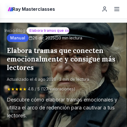
Ray Masterclasses
Inicio
›
Blog
›
Elabora tramas que conecten emocionalmente y consi
Manual
26 dic 2025
3
min lectura
Elabora tramas que conecten
emocionalmente y consigue más
lectores
Actualizado el
4 ago 2026
·
3
min de lectura
★★★★★
4.8 / 5 (127 valoraciones)
Descubre cómo elaborar tramas emocionales y
utiliza el arco de redención para cautivar a tus
lectores.