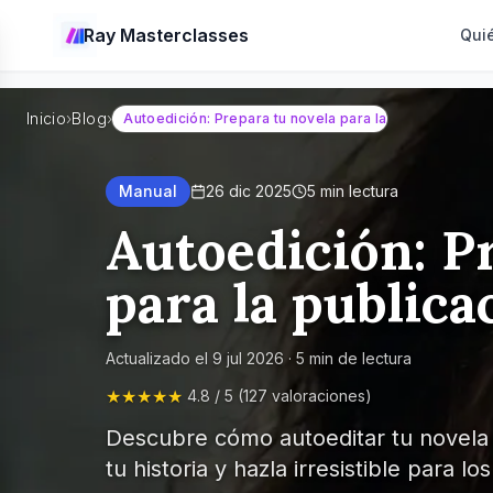
Ray Masterclasses
Qui
Inicio
›
Blog
›
Autoedición: Prepara tu novela para la publicación
Manual
26 dic 2025
5
min lectura
Autoedición: P
para la publica
Actualizado el
9 jul 2026
·
5
min de lectura
★★★★★
4.8 / 5 (127 valoraciones)
Descubre cómo autoeditar tu novela 
tu historia y hazla irresistible para lo