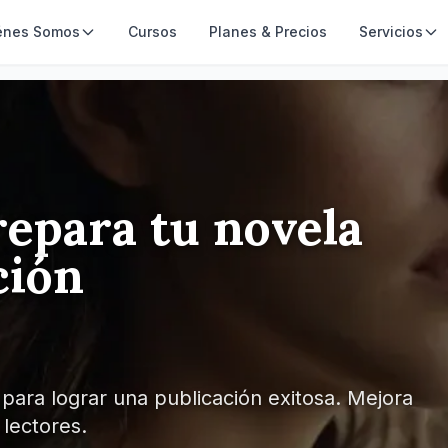
énes Somos
Cursos
Planes & Precios
Servicios
repara tu novela
ción
para lograr una publicación exitosa. Mejora
s lectores.