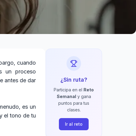
mbargo, cuando
es un proceso
¿Sin ruta?
le antes de dar
Participa en el
Reto
Semanal
y gana
puntos para tus
menudo, es un
clases.
y el tono de tu
Ir al reto